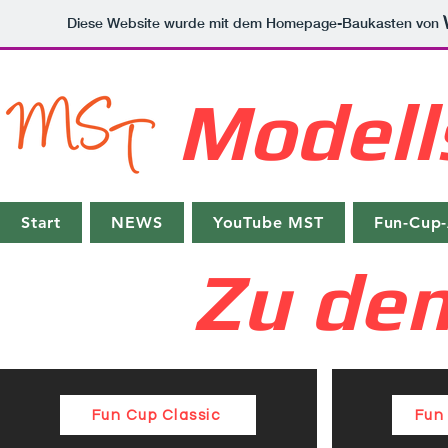
Diese Website wurde mit dem Homepage-Baukasten von
Modell
Start
NEWS
YouTube MST
Fun-Cup-
Zu den
Fun Cup Classic
Fun