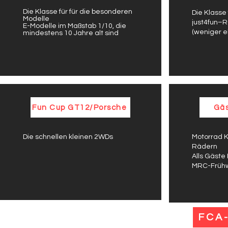
Die Klasse für für die besonderen
Die Klasse
Modelle
just4fun–R
E-Modelle im Maßstab 1/10, die
(weniger eh
mindestens 10 Jahre alt sind
Fun Cup GT12/Porsche
Gäs
Die schnellen kleinen 2WDs
Motorrad K
Rädern
Alls Gäste
MRC-Frühw
FCA